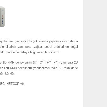
oji ve çevre gibi birçok alanda yapılan çalışmalarda
oleküllerinin yanı sıra yağlar, petrol ürünleri ve doğal
ki madde ile detaylı bilgi veren bir cihazdır.
1
13
19
31
1D NMR deneylerinin (H
, C
, F
, P
) yanı sıra 2D
i NMR teknikleri) yapılabilmektedir. Bu tekniklerle
 mümkündür.
MBC, HETCOR vb.