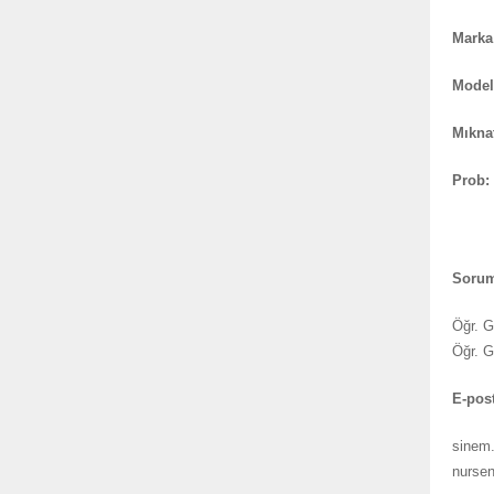
Marka
Model
Mıknat
Prob:
Sorum
Öğr. 
Öğr. G
E-post
sinem.
nursen