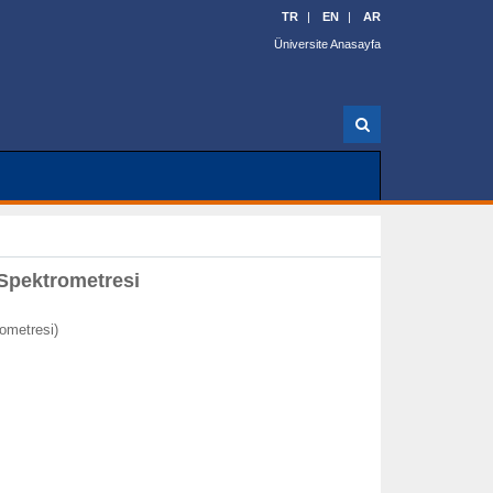
TR
EN
AR
Üniversite Anasayfa
A
r
a
Spektrometresi
ometresi)