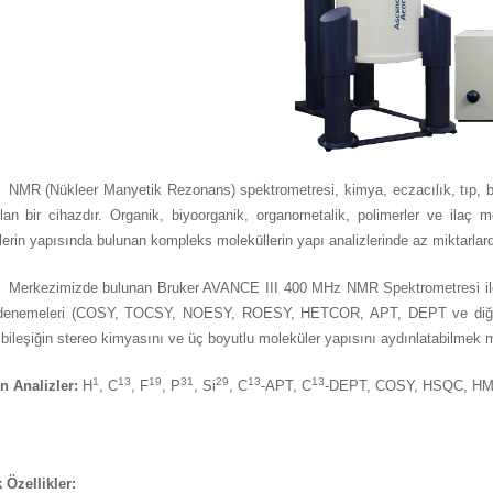
ükleer Manyetik Rezonans) spektrometresi, kimya, eczacılık, tıp, biyol
ılan bir cihazdır. Organik, biyoorganik, organometalik, polimerler ve ilaç m
klerin yapısında bulunan kompleks moleküllerin yapı analizlerinde az miktarlarda
zimizde bulunan Bruker AVANCE III 400 MHz NMR Spektrometresi ile 
enemeleri (COSY, TOCSY, NOESY, ROESY, HETCOR, APT, DEPT ve diğer iler
 bileşiğin stereo kimyasını ve üç boyutlu moleküler yapısını aydınlatabilmek
1
13
19
31
29
13
13
n Analizler:
H
, C
, F
, P
, Si
, C
-APT, C
-DEPT, COSY, HSQC, H
 Özellikler: