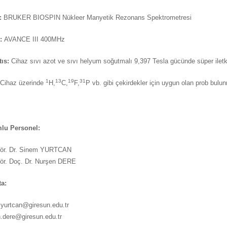
:
BRUKER BIOSPIN Nükleer Manyetik Rezonans Spektrometresi
:
AVANCE III 400MHz
ıs:
Cihaz sıvı azot ve sıvı helyum soğutmalı 9,397 Tesla gücünde süper ile
1
13
19
31
Cihaz üzerinde
H,
C,
F,
P vb. gibi çekirdekler için uygun olan prob bulu
lu Personel:
Gör. Dr. Sinem YURTCAN
ör. Doç. Dr. Nurşen DERE
a:
yurtcan@giresun.edu.tr
.dere@giresun.edu.tr