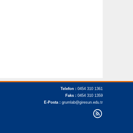
Telefon :
0454 310 1361
Faks :
0454 310 1359
E-Posta :
grumlab@giresun.edu.tr