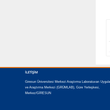
İLETIŞIM
Giresun Üniversitesi Merkezi Araştırma Laboratuvarı Uygu
ve Araştırma Merkezi (GRÜMLAB), Güre Yerleşkesi,
Merkez/GİRESUN