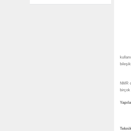
NMR (N
kullan
bileşi
Merke
NMR d
birçok
Yapıla
Teknik