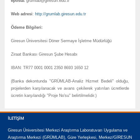
eposta:
grumlab@giresun.edu.tr
Web adresi
:
http://grumlab.giresun.edu.tr
Ödeme Bilgileri:
Giresun Üniversitesi Döner Sermaye İşletme Müdürlüğü
Ziraat Bankası Giresun Şube Hesabı
IBAN: TR77 0001 0001 2350 8693 1650 12
(Banka dekontunda "GRÜMLAB-Analiz Hizmet Bedeli" olduğu,
projelerden karşılanacak ve avans çekilerek yatırılan ücretlerde
ücretin karşılandığı "Proje No'su" belirtilmelidir.)
İLETIŞIM
Giresun Üniversitesi Merkezi Araştırma Laboratuvarı Uygulama ve
Araştırma Merkezi (GRÜMLAB), Güre Yerleşkesi, Merkez/GİRESUN