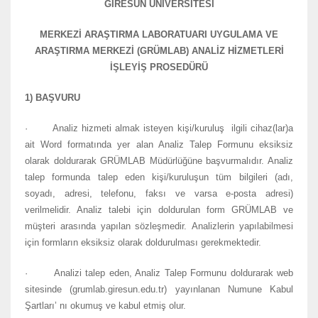
GİRESUN ÜNİVERSİTESİ
MERKEZİ ARAŞTIRMA LABORATUARI UYGULAMA VE
ARAŞTIRMA MERKEZİ (GRÜMLAB) ANALİZ HİZMETLERİ
İŞLEYİŞ PROSEDÜRÜ
1) BAŞVURU
· Analiz hizmeti almak isteyen kişi/kuruluş ilgili cihaz(lar)a
ait Word formatında yer alan Analiz Talep
Formunu eksiksiz
olarak doldurarak GRÜMLAB Müdürlüğüne başvurmalıdır. Analiz
talep formunda talep eden kişi/kuruluşun tüm bilgileri (adı,
soyadı, adresi, telefonu, faksı ve varsa e-posta adresi)
verilmelidir. Analiz talebi için doldurulan form GRÜMLAB ve
müşteri arasında yapılan sözleşmedir. Analizlerin yapılabilmesi
için formların eksiksiz olarak doldurulması gerekmektedir.
· Analizi talep eden, Analiz Talep Formunu doldurarak web
sitesinde (grumlab.giresun.edu.tr) yayınlanan Numune Kabul
Şartları’ nı okumuş ve kabul etmiş olur.