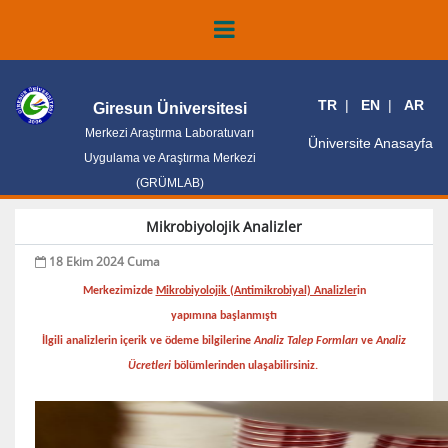
TR
EN
AR
Giresun Üniversitesi
Merkezi Araştırma Laboratuvarı
Üniversite Anasayfa
Uygulama ve Araştırma Merkezi
(GRÜMLAB)
Mikrobiyolojik Analizler
18 Ekim 2024 Cuma
Merkezimizde
Mikrobiyolojik (Antimikrobiyal) Analizler
in
yapımına başlanmıştı
İlgili analizlerin içerik ve ödeme bilgilerine
Analiz Talep Formları
ve
Analiz
Ücretleri
bölümlerinden ulaşabilirsiniz.